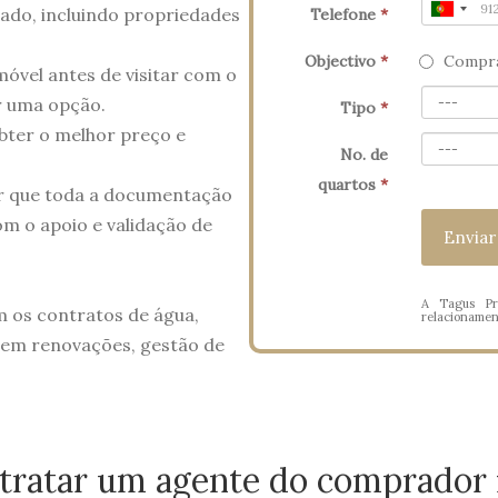
ado, incluindo propriedades
Telefone
*
Objectivo
*
Compra
móvel antes de visitar com o
r uma opção.
Tipo
*
ter o melhor preço e
No. de
quartos
*
r que toda a documentação
m o apoio e validação de
A Tagus Pr
m os contratos de água,
relacionament
a em renovações, gestão de
tratar um agente do comprador 