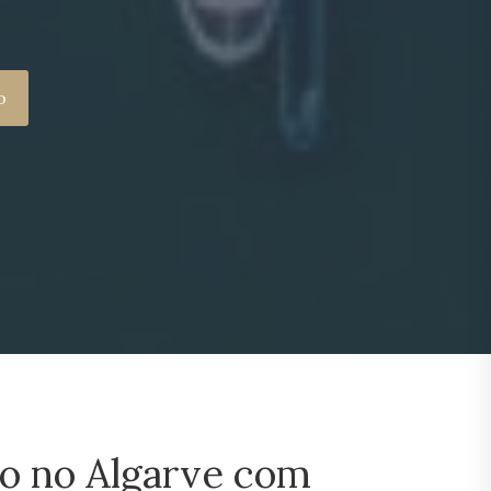
o
io no Algarve com