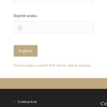
Repetir senha :
Já tem uma conta? Por favor, inicie sessão.
Contactos
Co