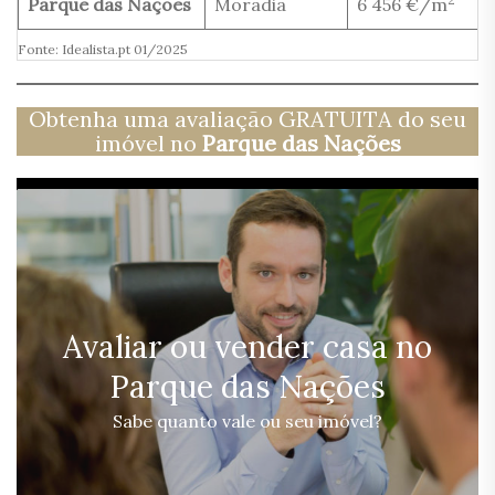
Parque das Nações
Moradia
6 456 €/m
Fonte: Idealista.pt 01/2025
Obtenha uma avaliação GRATUITA do seu
imóvel no
Parque das Nações
Avaliar ou vender casa no
Parque das Nações
Sabe quanto vale ou seu imóvel?