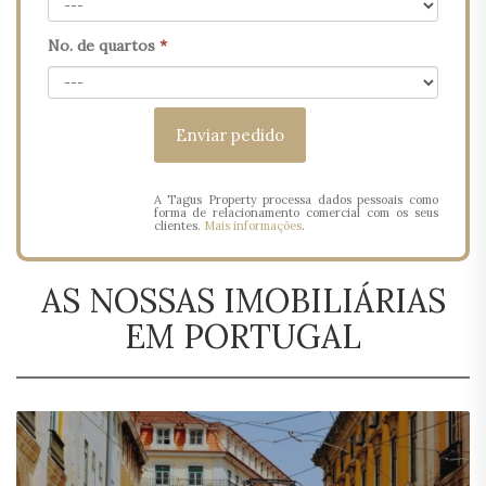
No. de quartos
*
A Tagus Property processa dados pessoais como
forma de relacionamento comercial com os seus
clientes.
Mais informações
.
AS NOSSAS IMOBILIÁRIAS
EM PORTUGAL