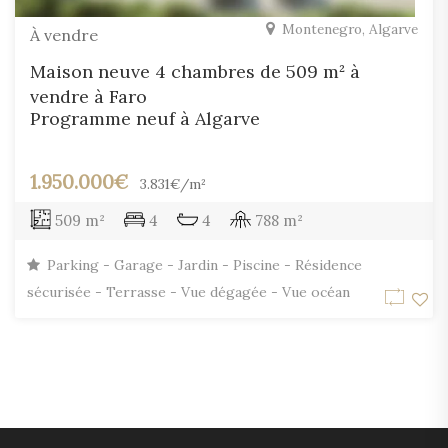
Montenegro, Algarve
À vendre
Maison neuve 4 chambres de 509 m² à
vendre à Faro
Programme neuf à Algarve
1.950.000€
3.831€/m²
509 m²
4
4
788 m²
Parking - Garage - Jardin - Piscine - Résidence
sécurisée - Terrasse - Vue dégagée - Vue océan