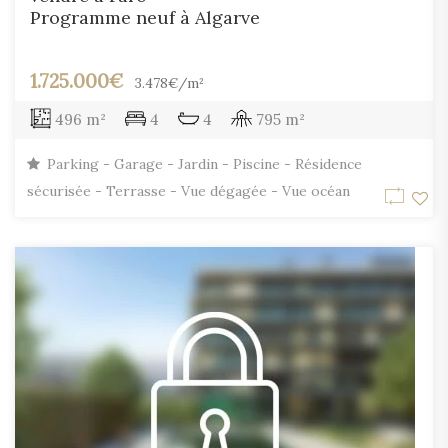
Programme neuf à Algarve
1.725.000€
3.478€/m²
496 m²
4
4
795 m²
Parking - Garage - Jardin - Piscine - Résidence
sécurisée - Terrasse - Vue dégagée - Vue océan