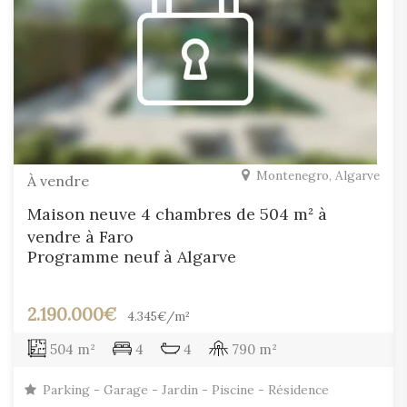
Montenegro, Algarve
À vendre
Maison neuve 4 chambres de 504 m² à
vendre à Faro
Programme neuf à Algarve
2.190.000€
4.345€/m²
504 m²
4
4
790 m²
Parking - Garage - Jardin - Piscine - Résidence