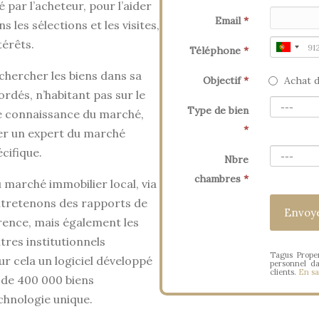
 par l’acheteur, pour l’aider
Email
*
s les sélections et les visites,
térêts.
Téléphone
*
chercher les biens dans sa
Objectif
*
Achat d
rdés, n’habitant pas sur le
Type de bien
le connaissance du marché,
*
er un expert du marché
cifique.
Nbre
chambres
*
u marché immobilier local, via
entretenons des rapports de
rence, mais également les
tres institutionnels
Tagus Proper
ur cela un logiciel développé
personnel d
clients.
En sa
 de 400 000 biens
chnologie unique.