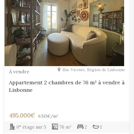
São Vicente, Région de Lisbonne
À vendre
Appartement 2 chambres de 76 m² à vendre à
Lisbonne
495.000€
6.513€/m²
0° étage sur 5
76 m²
2
1