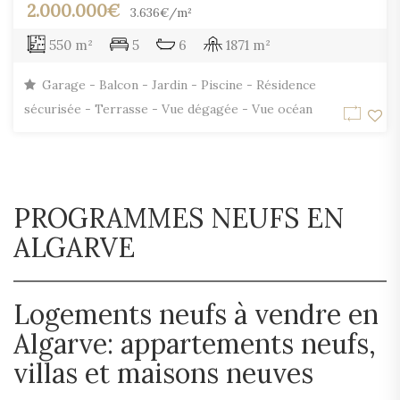
2.000.000€
3.636€/m²
550 m²
5
6
1871 m²
Garage - Balcon - Jardin - Piscine - Résidence
sécurisée - Terrasse - Vue dégagée - Vue océan
PROGRAMMES NEUFS EN
ALGARVE
Logements neufs à vendre en
Algarve: appartements neufs,
villas et maisons neuves