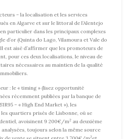
eurs – la localisation et les services
ués en Algarve et sur le littoral de l’Alentejo
 en particulier dans les principaux complexes
gle d’or (Quinta do Lago, Vilamoura et Vale do
 Il est aisé d’affirmer que les promoteurs de
t, pour ces deux localisations, le niveau de
taires nécessaires au maintien de la qualité
 immobiliers.
ur : le « timing » (lisez opportunité
nnées récemment publiées par la banque de
SIR95 – « High End Market »), les
es quartiers prisés de Lisbonne, où se
2
identiel, avoisinent 9 200€/m
au deuxième
s analysées, toujours selon la même source
2
prix de vente se situent entre 3 700€/m
et