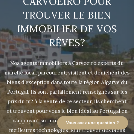
CARVOEIRO POUR
TROUVER LE BIEN
IMMOBILIER DE VOS
RÊVES?
Nos agents immobiliers à Carvoeiro experts du
marché local, parcourent, visitent et dénichent des
biens d’exception dans toute la région Algarve du
Portugal. Ils sont parfaitement renseignés sur les
prix du m2 à la vente de ce secteur, ils cherchent
et trouvent pour vous le bien idéal au Portugal en
s’appuyant sur un réseau de confiance et les
Vous avez une question ?
meilleures technologies pour trouver des biens