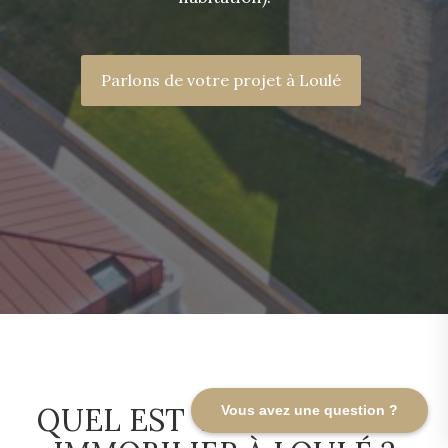
Parlons de votre projet à Loulé
QUEL EST VOTRE PROJET
Vous avez une question ?