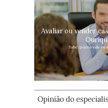
Avaliar ou vender c
Ouriqu
Sabe quanto vale ou 
Opinião do especiali