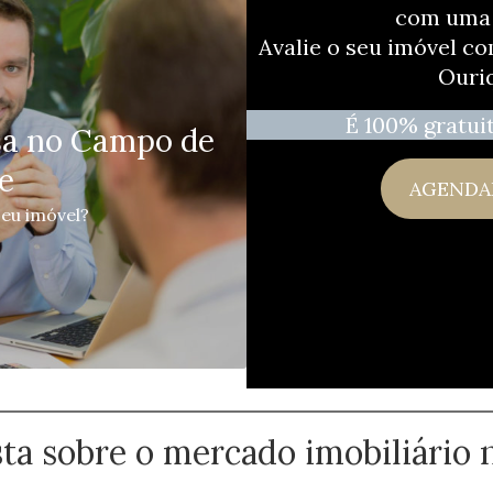
com uma 
Avalie o seu imóvel c
Ouri
É 100% gratui
asa no Campo de
e
AGENDA
seu imóvel?
sta sobre o mercado imobiliári