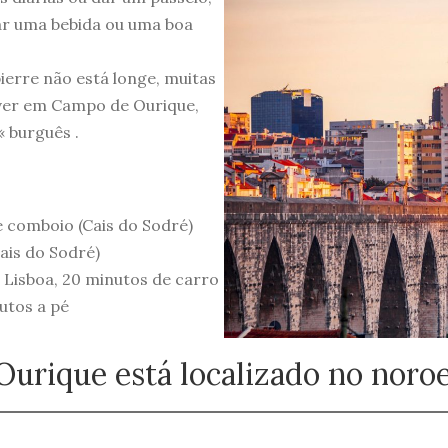
ar uma bebida ou uma boa
erre não está longe, muitas
iver em Campo de Ourique,
 burguês .
e comboio (Cais do Sodré)
ais do Sodré)
Lisboa, 20 minutos de carro
nutos a pé
urique está localizado no noroe