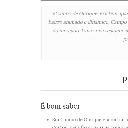
«Campo de Ourique: existem apar
bairro animado e dinâmico, Campo d
do mercado. Uma zona residencial
pr
P
É bom saber
Em Campo de Ourique encontrará t
gostos, para fazer as suas compra