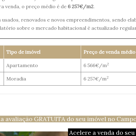
ara venda, o preço médio é de
6 257€/m2
.
is usados, renovados e novos empreendimentos, sendo ela
elatório sobre o mercado habitacional é actualizado regul
Tipo de imóvel
Preço de venda médio
2
Apartamento
6 566€/m
2
Moradia
6 257€/m
a avaliação GRATUITA do seu imóvel no Campo
Acelere a venda do se