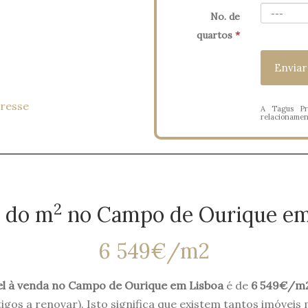
No. de
quartos
*
eresse
A Tagus Pr
relacionament
2
 do m
no Campo de Ourique em
6 549€/m2
l à venda no Campo de Ourique em Lisboa
é de
6 549€/m
igos a renovar). Isto significa que existem tantos imóveis