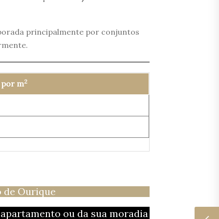
borada principalmente por conjuntos
armente.
2
 por m
 de Ourique
u apartamento ou da sua moradia