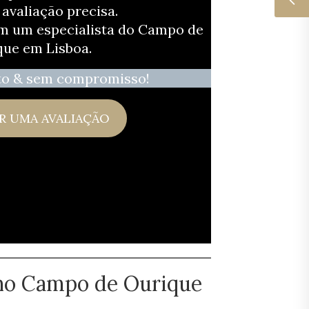
avaliação precisa.
om um especialista do Campo de
que em Lisboa.
to & sem compromisso!
R UMA AVALIAÇÃO
o no Campo de Ourique